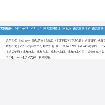
友情链接：
蜀ICP备14012198号-1
|
南充空调修理
|
景园漆
|
南充空调维修
|
南充空调
关于我们
|
加盟合作
|
隐私策略
|
在线咨询
|
租车指南
|
联系我们
|
成都租车
|
成都
成都车之乐汽车租赁有限公司 版权所有. 蜀ICP备14012198号-1 24小时热线：028-850
本站关键词：成都租车、成都包车、成都租车网、成都租车公司、成都租车服务
[
RSS
];[
sitemap
];技术支持：
易鸿网络
;