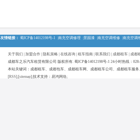
友情链接：
蜀ICP备14012198号-1
|
南充空调修理
|
景园漆
|
南充空调维修
|
南充空调
关于我们
|
加盟合作
|
隐私策略
|
在线咨询
|
租车指南
|
联系我们
|
成都租车
|
成都
成都车之乐汽车租赁有限公司 版权所有. 蜀ICP备14012198号-1 24小时热线：028-850
本站关键词：成都租车、成都包车、成都租车网、成都租车公司、成都租车服务
[
RSS
];[
sitemap
];技术支持：
易鸿网络
;