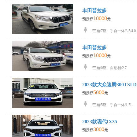
丰田普拉多
10000
预授权
元
/三厢/7座 手自一体/3.5/4.0
丰田普拉多
10000
预授权
元
/三厢/0座 自动档/2.7
2023款大众速腾300TSI D
5000
预授权
元
/三厢/5座 手自一体/1.5L
2023款现代IX35
3000
预授权
元