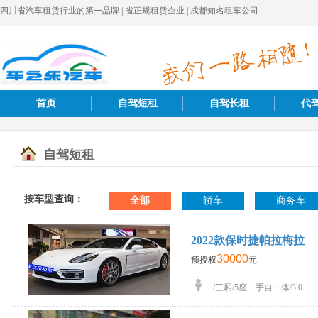
四川省汽车租赁行业的第一品牌 | 省正规租赁企业 | 成都知名租车公司
首页
自驾短租
自驾长租
代
自驾短租
按车型查询：
全部
轿车
商务车
2022款保时捷帕拉梅拉
30000
预授权
元
/三厢/5座 手自一体/3.0