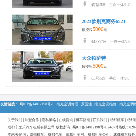
/两箱/5座 手自一体/1.4L
2023款别克商务652T
5000
预授权
元
/MPV/7座 手自一体/2.0
大众帕萨特
5000
预授权
元
/三厢/5座 手自一体/2.0
友情链接：
蜀ICP备14012198号-1
|
南充空调修理
|
景园漆
|
南充空调维修
|
南充空调
关于我们
|
加盟合作
|
隐私策略
|
在线咨询
|
租车指南
|
联系我们
|
成都租车
|
成都
成都车之乐汽车租赁有限公司 版权所有. 蜀ICP备14012198号-1 24小时热线：028-850
本站关键词：成都租车、成都包车、成都租车网、成都租车公司、成都租车服务