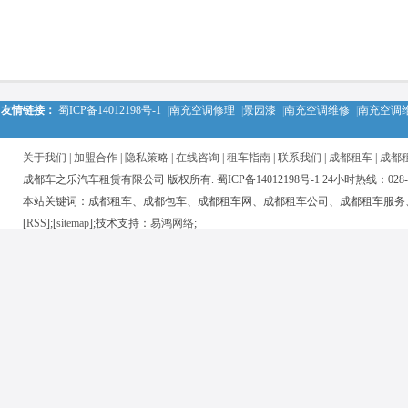
友情链接：
蜀ICP备14012198号-1
|
南充空调修理
|
景园漆
|
南充空调维修
|
南充空调
关于我们
|
加盟合作
|
隐私策略
|
在线咨询
|
租车指南
|
联系我们
|
成都租车
|
成都
成都车之乐汽车租赁有限公司 版权所有. 蜀ICP备14012198号-1 24小时热线：028-850
本站关键词：成都租车、成都包车、成都租车网、成都租车公司、成都租车服务
[
RSS
];[
sitemap
];技术支持：
易鸿网络
;