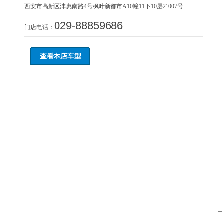
西安市高新区沣惠南路4号枫叶新都市A10幢11下10层21007号
029-88859686
门店电话：
查看本店车型