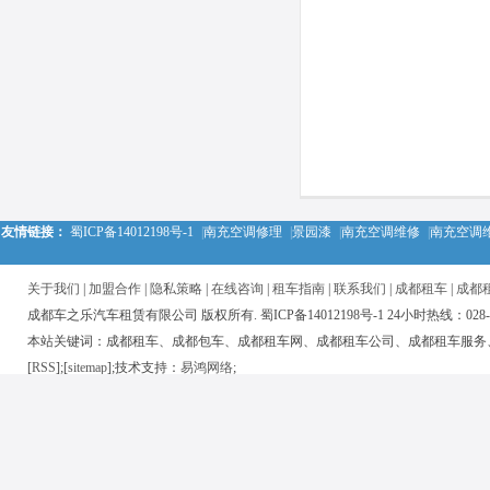
友情链接：
蜀ICP备14012198号-1
|
南充空调修理
|
景园漆
|
南充空调维修
|
南充空调
关于我们
|
加盟合作
|
隐私策略
|
在线咨询
|
租车指南
|
联系我们
|
成都租车
|
成都
成都车之乐汽车租赁有限公司 版权所有. 蜀ICP备14012198号-1 24小时热线：028-850
本站关键词：成都租车、成都包车、成都租车网、成都租车公司、成都租车服务
[
RSS
];[
sitemap
];技术支持：
易鸿网络
;