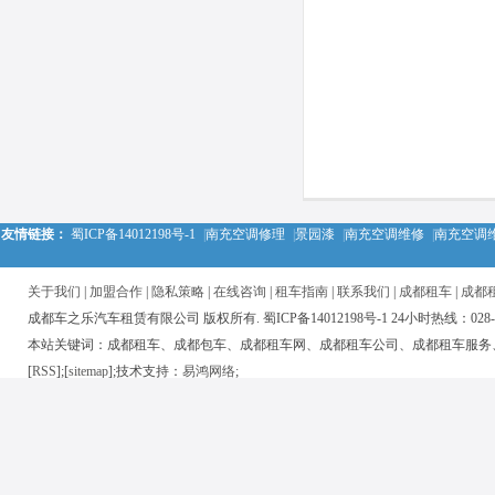
友情链接：
蜀ICP备14012198号-1
|
南充空调修理
|
景园漆
|
南充空调维修
|
南充空调
关于我们
|
加盟合作
|
隐私策略
|
在线咨询
|
租车指南
|
联系我们
|
成都租车
|
成都
成都车之乐汽车租赁有限公司 版权所有. 蜀ICP备14012198号-1 24小时热线：028-850
本站关键词：成都租车、成都包车、成都租车网、成都租车公司、成都租车服务
[
RSS
];[
sitemap
];技术支持：
易鸿网络
;